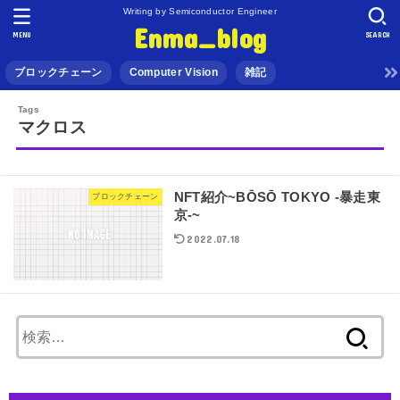
Writing by Semiconductor Engineer
Enma_blog
MENU
SEARCH
ブロックチェーン
Computer Vision
雑記
マクロス
NFT紹介~BŌSŌ TOKYO -暴走東
ブロックチェーン
京-~
2022.07.18
検
索: