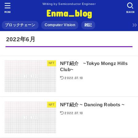
Writing by Semiconductor Engineer
Enma_blog
MENU
SEARCH
ブロックチェーン
Computer Vision
雑記
2022年6月
NFT紹介 ~Tokyo Mongz Hills
NFT
Club~
2022.07.10
NFT紹介 ~ Dancing Robots ~
NFT
2022.07.10